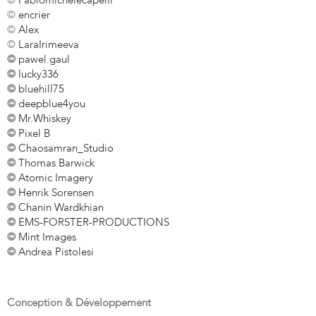
©
Fabiomichelecapelli
©
encrier
©
Alex
©
LaraIrimeeva
©
pawel.gaul
©
lucky336
©
bluehill75
©
deepblue4you
©
Mr.Whiskey
©
Pixel B
©
Chaosamran_Studio
©
Thomas Barwick
©
Atomic Imagery
©
Henrik Sorensen
©
Chanin Wardkhian
©
EMS-FORSTER-PRODUCTIONS
©
Mint Images
©
Andrea Pistolesi
Conception & Développement