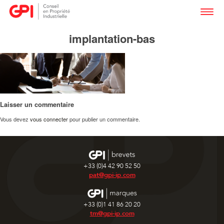
implantation-bas
Laisser un commentaire
Vous devez
vous connecter
pour publier un commentaire.
+33 (0)4 42 90 52 50
pat@gpi-ip.com
+33 (0)1 41 86 20 20
tm@gpi-ip.com