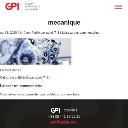
mecanique
avril 3, 2020 11:10 am
Publié par
admin7161
Laissez vos commentaires
Classés dans :
Cet article a été écrit par admin7161
Laisser un commentaire
Vous devez
vous connecter
pour publier un commentaire.
+33 (0)4 42 90 52 50
pat@gpi-ip.com